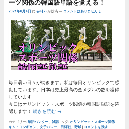
ーツ関係の韓国語単語を覚える！
2021年8月4日
に
유타카
が投稿
—
コメントはありません ↓
毎日暑い日々が続きます。私は毎日オリンピックで感
動しています。日本は史上最高の金メダルの数を獲得
しています！
今日はオリンピック・スポーツ関係の韓国語単語を確
日韓野球もすぐ！オリンピック・
認します！
続きを読む
→
カテゴリー:
単語ハンター
、
雑記
|
タグ:
オリンピック・スポーツ関係
、
キム・ヨンギョン
、
女子バレー
、
日韓戦
、
野球
|
コメントを残す