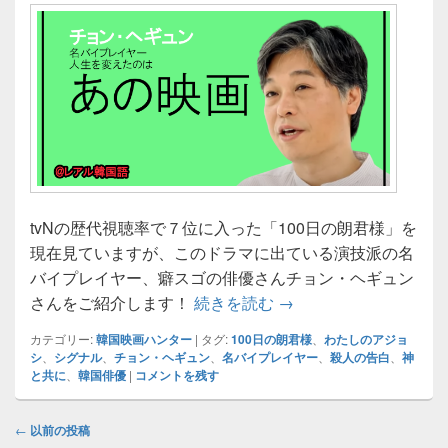
tvNの歴代視聴率で７位に入った「100日の朗君様」を
現在見ていますが、このドラマに出ている演技派の名
バイプレイヤー、癖スゴの俳優さんチョン・ヘギュン
名バイプレイヤー「정
さんをご紹介します！
続きを読む
→
カテゴリー:
韓国映画ハンター
|
タグ:
100日の朗君様
、
わたしのアジョ
シ
、
シグナル
、
チョン・ヘギュン
、
名バイプレイヤー
、
殺人の告白
、
神
と共に
、
韓国俳優
|
コメントを残す
投
←
以前の投稿
稿