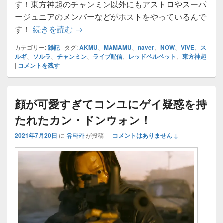
す！東方神起のチャンミン以外にもアストロやスーパ
ージュニアのメンバーなどがホストをやっているんで
なんとチャンミンの番組も！アプリのみNav
す！
続きを読む
→
カテゴリー:
雑記
|
タグ:
AKMU
、
MAMAMU
、
naver
、
NOW
、
VIVE
、
ス
ルギ
、
ソルラ
、
チャンミン
、
ライブ配信
、
レッドベルベット
、
東方神起
|
コメントを残す
顔が可愛すぎてコンユにゲイ疑惑を持
たれたカン・ドンウォン！
2021年7月20日
に
유타카
が投稿
—
コメントはありません ↓