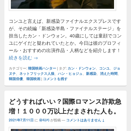
コンユと言えば、新感染ファイナルエクスプレスです
が、その続編「新感染半島・ファイナルステージ」を
担当したカン・ドンウォン。40歳にしては童顔でコン
ユにゲイだと疑われていたとか。今日は彼のプロフィ
ール・おすすめの出演作品・人柄などを紹介します！
顔が可愛すぎてコンユにゲイ疑惑を持たれた
続きを読む
→
カテゴリー:
韓国映画ハンター
|
タグ:
カン・ドンウォン
、
コンユ
、
ジョ
ヌチ
、
ネットフリックス人狼
、
ハン・ヒョジュ
、
新感染
、
消えた時間
、
韓国俳優
、
韓国映画
|
コメントを残す
どうすればいい？国際ロマンス詐欺急
増！１０００万以上だまされた人も。
2021年7月11日
に
유타카
が投稿
—
コメントはありません ↓