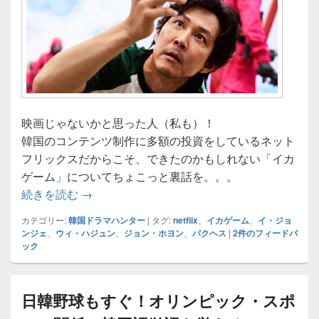
映画じゃないかと思った人（私も）！
韓国のコンテンツ制作に多額の投資をしているネット
フリックスだからこそ、できたのかもしれない「イカ
ゲーム」についてちょこっと裏話を。。。
世界１位を記録！ネットフリックスオリジナ
続きを読む
→
カテゴリー:
韓国ドラマハンター
|
タグ:
netflix
、
イカゲーム
、
イ・ジョ
ンジェ
、
ウィ・ハジュン
、
ジョン・ホヨン
、
パクヘス
|
2
件のフィードバ
ック
日韓野球もすぐ！オリンピック・スポ