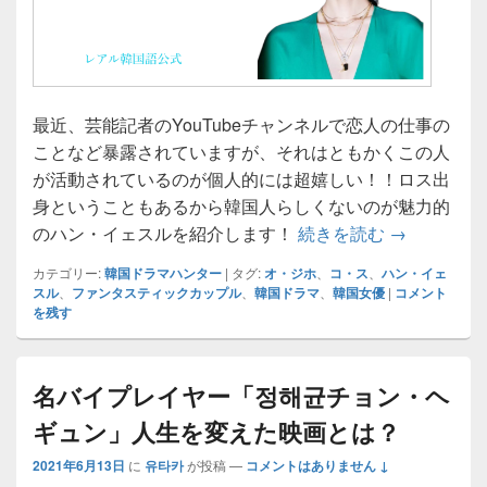
最近、芸能記者のYouTubeチャンネルで恋人の仕事の
ことなど暴露されていますが、それはともかくこの人
が活動されているのが個人的には超嬉しい！！ロス出
身ということもあるから韓国人らしくないのが魅力的
韓国人女優
のハン・イェスルを紹介します！
続きを読む
→
カテゴリー:
韓国ドラマハンター
|
タグ:
オ・ジホ
、
コ・ス
、
ハン・イェ
スル
、
ファンタスティックカップル
、
韓国ドラマ
、
韓国女優
|
コメント
を残す
名バイプレイヤー「정해균チョン・ヘ
ギュン」人生を変えた映画とは？
2021年6月13日
に
유타카
が投稿
—
コメントはありません ↓