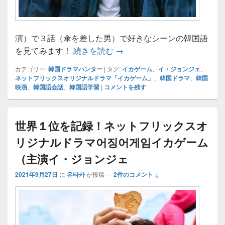
演）で３話（傘を差した男）で好きなシーンの韓国語
「イカゲーム어징어 게임」個
を見てみます！
続きを読む
→
カテゴリー:
韓国ドラマハンター
|
タグ:
イカゲーム
、
イ・ジョンジェ
、
ネットフリックスオリジナルドラマ「イカゲーム」
、
韓国ドラマ
、
韓国
映画
、
韓国語会話
、
韓国語学習
|
コメントを残す
世界１位を記録！ネットフリックスオ
リジナルドラマ어징어게임イカゲーム
（主演イ・ジョンジェ
2021年9月27日
に
유타카
が投稿
—
2件のコメント ↓