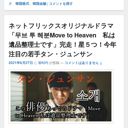
ク
、
韓国株式
、
韓国金融
|
コメントを残す
ネットフリックスオリジナルドラマ
「무브 투 헤분Move to Heaven 私は
遺品整理士です」完走！星５つ！今年
注目の若手タン・ジュンサン
2021年6月27日
に
유타카
が投稿
—
コメントはありません ↓