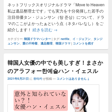
ネットフリックスオリジナルドラマ「Move to Heaven
私は遺品整理士です」でも実力を十分発揮した若手の
注目俳優タン・ジュンサン（탕 준상）について、ドラ
マのここがよかったぁという点（ネタバレなし）をご
ネットフリックスオリジナルドラマ
紹介します！
続きを読む
→
カテゴリー:
韓国ドラマハンター
|
タグ:
netflix
、
イ・ジェフン
、
タンジ
ュンサン
、
愛の不時着
、
遺品整理
、
韓国ドラマ
|
コメントを残す
韓国人女優の中でも美しすぎ！まさか
のアラフォー한예슬ハン・イェスル
2021年6月21日
に
유타카
が投稿
—
コメントはありません ↓