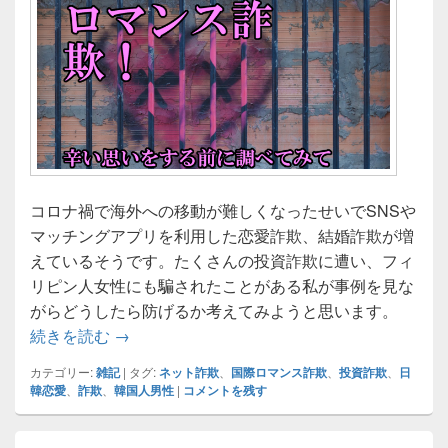
コロナ禍で海外への移動が難しくなったせいでSNSや
マッチングアプリを利用した恋愛詐欺、結婚詐欺が増
えているそうです。たくさんの投資詐欺に遭い、フィ
リピン人女性にも騙されたことがある私が事例を見な
がらどうしたら防げるか考えてみようと思います。
どうすればいい？国際ロマンス詐欺急増！１
続きを読む
→
カテゴリー:
雑記
|
タグ:
ネット詐欺
、
国際ロマンス詐欺
、
投資詐欺
、
日
韓恋愛
、
詐欺
、
韓国人男性
|
コメントを残す