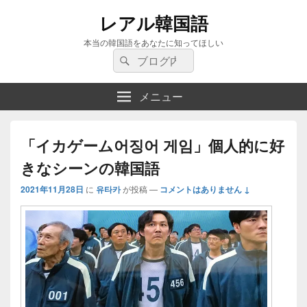
レアル韓国語
本当の韓国語をあなたに知ってほしい
検
検
索:
索
メニュー
「イカゲーム어징어 게임」個人的に好
きなシーンの韓国語
2021年11月28日
に
유타카
が投稿
—
コメントはありません ↓