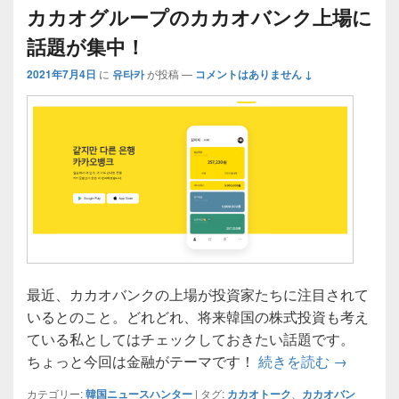
カカオグループのカカオバンク上場に
話題が集中！
2021年7月4日
に
유타카
が投稿
—
コメントはありません ↓
最近、カカオバンクの上場が投資家たちに注目されて
いるとのこと。どれどれ、将来韓国の株式投資も考え
ている私としてはチェックしておきたい話題です。
カカオグ
ちょっと今回は金融がテーマです！
続きを読む
→
カテゴリー:
韓国ニュースハンター
|
タグ:
カカオトーク
、
カカオバン