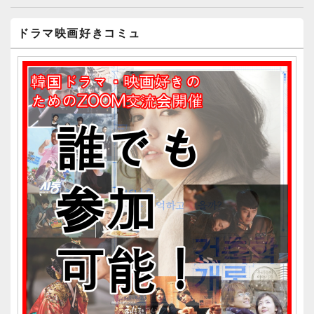
ナ
メ
ビ
ドラマ映画好きコミュ
イ
ゲ
ン
ー
サ
イ
シ
ド
ョ
バ
ン
ー
ウ
ィ
ジ
ェ
ッ
ト
エ
リ
ア