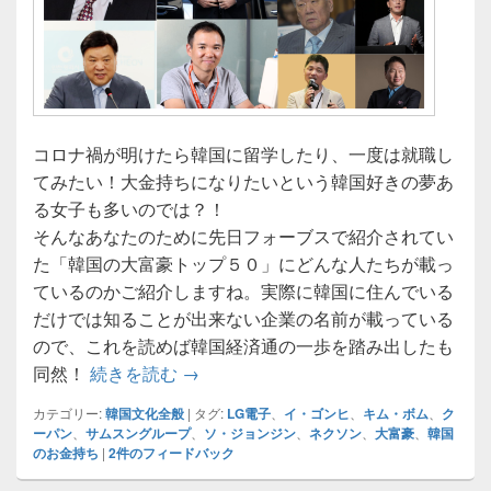
コロナ禍が明けたら韓国に留学したり、一度は就職し
てみたい！大金持ちになりたいという韓国好きの夢あ
る女子も多いのでは？！
そんなあなたのために先日フォーブスで紹介されてい
た「韓国の大富豪トップ５０」にどんな人たちが載っ
ているのかご紹介しますね。実際に韓国に住んでいる
だけでは知ることが出来ない企業の名前が載っている
ので、これを読めば韓国経済通の一歩を踏み出したも
フォーブスで見る韓国の大富豪トップ
同然！
続きを読む
→
カテゴリー:
韓国文化全般
|
タグ:
LG電子
、
イ・ゴンヒ
、
キム・ボム
、
ク
ーパン
、
サムスングループ
、
ソ・ジョンジン
、
ネクソン
、
大富豪
、
韓国
のお金持ち
|
2
件のフィードバック