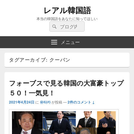
レアル韓国語
本当の韓国語をあなたに知ってほしい
検
検
索:
索
メニュー
タグアーカイブ:
クーパン
フォーブスで見る韓国の大富豪トップ
５０！一気見！
2021年4月24日
に
유타카
が投稿
—
2件のコメント ↓