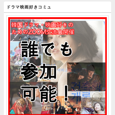
メ
ドラマ映画好きコミュ
イ
ン
サ
イ
ド
バ
ー
ウ
ィ
ジ
ェ
ッ
ト
エ
リ
ア