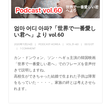
엄마 어디 아파?「世界で一番愛し
い君へ」より vol.60
2020年11月24日
PODCAST-KOREA
VOL.31~60
00:12:07
1 COMMENT
カン・ドンウォン、ソン・ヘギョ主演の韓国映画
「世界で一番愛しい君へ」でのフレーズを音声付
きで説明しますね。
高校生ができちゃった結婚で生まれた子供は障害
をもっていた・・・・。家族の絆とは考えさせら
れます。