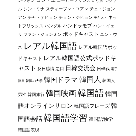
コン・ユ
ンウォン
コーヒープリンス１号店
シグナ
ル
シン・ミナ
スティーブン・ユアン
チェ・ジョン
アン
チャ・テヒョン
チョン・ジヒョン
ネッ
テキスト
ハンドラモブ
トフリックス
ハングル
ハン・イェ
ポッドキャスト
リ
ファン・ジョンミン
ユン・ウ
レアル韓国語
レアル韓国語ポッ
ネ
レアル韓国語公式ポッドキ
ドキャスト
ャスト
日韓交流会
反日感情
悪口
日韓戦
電子
韓国人
韓国ドラマ
韓国人
辞書
韓国の大学
韓国語
韓国映画
韓国
男性
韓国旅行
韓
語オンラインサロン
韓国語フレーズ
韓国語学習
国語会話
韓国語独学
韓国語表現