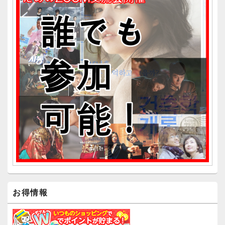
ー
ウ
ィ
ジ
ェ
ッ
ト
エ
リ
ア
お得情報