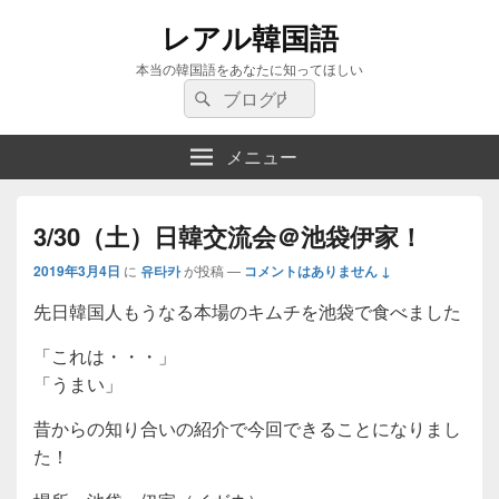
レアル韓国語
本当の韓国語をあなたに知ってほしい
検
検
索:
索
メニュー
3/30（土）日韓交流会＠池袋伊家！
2019年3月4日
に
유타카
が投稿
—
コメントはありません ↓
先日韓国人もうなる本場のキムチを池袋で食べました
「これは・・・」
「うまい」
昔からの知り合いの紹介で今回できることになりまし
た！