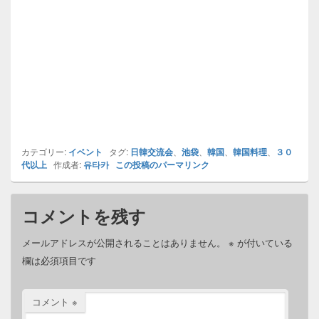
カテゴリー:
イベント
タグ:
日韓交流会
、
池袋
、
韓国
、
韓国料理
、
３０
代以上
作成者:
유타카
この投稿のパーマリンク
コメントを残す
メールアドレスが公開されることはありません。
※
が付いている
欄は必須項目です
コメント
※