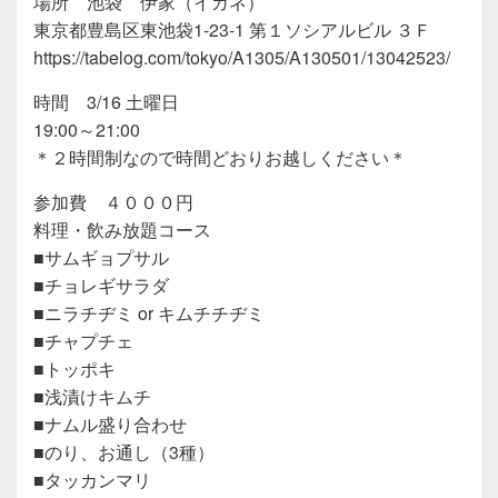
場所 池袋 伊家（イガネ）
東京都豊島区東池袋1-23-1 第１ソシアルビル ３Ｆ
https://tabelog.com/tokyo/A1305/A130501/13042523/
時間 3/16 土曜日
19:00～21:00
＊２時間制なので時間どおりお越しください＊
参加費 ４０００円
料理・飲み放題コース
■サムギョプサル
■チョレギサラダ
■ニラチヂミ or キムチチヂミ
■チャプチェ
■トッポキ
■浅漬けキムチ
■ナムル盛り合わせ
■のり、お通し（3種）
■タッカンマリ