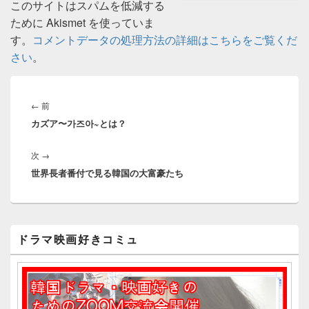
このサイトはスパムを低減する
ために Akismet を使っていま
す。
コメントデータの処理方法の詳細はこちらをご覧くだ
さい
。
投
稿
前
←
前
ナ
カズア〜가즈아~とは？
の
ビ
投
ゲ
次
次
→
稿:
ー
世界長者番付で見る韓国の大富豪たち
の
シ
投
ョ
稿:
ン
メ
ドラマ映画好きコミュ
イ
ン
サ
イ
ド
バ