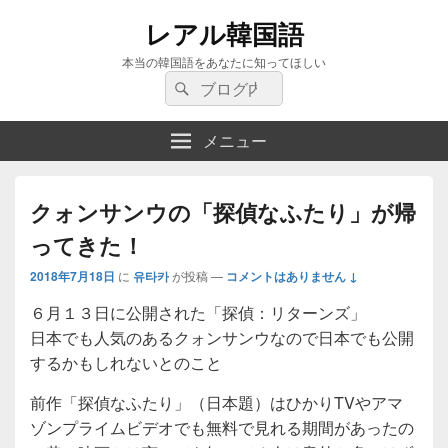
レアル韓国語
本当の韓国語をあなたに知ってほしい
検
検
索:
索
メニュー
クォンサンウの「探偵なふたり」が帰
ってきた！
2018年7月18日
に
유타카
が投稿
—
コメントはありません ↓
６月１３日に公開された「探偵：リターンズ」
日本でも人気のあるクォンサンウなので日本でも公開
するかもしれないとのこと
前作「探偵なふたり」（日本題）はひかりTVやアマ
ゾンプライムビデオでも無料で見れる期間があったの