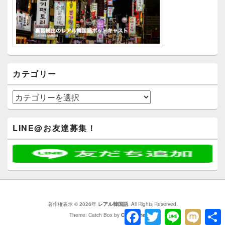
カテゴリー
カ
テ
ゴ
リ
LINE@お友達募集！
ー
著作権表示 © 2026年
レアル韓国語
. All Rights Reserved.
Facebook
Twitter
Line
Mixi
Theme: Catch Box by
Catch Themes