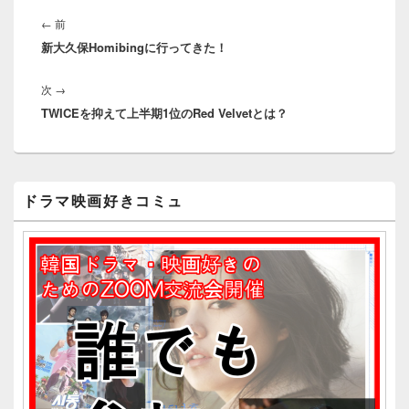
投
稿
前
←
前
ナ
新大久保Homibingに行ってきた！
の
ビ
投
ゲ
次
次
→
稿:
ー
TWICEを抑えて上半期1位のRed Velvetとは？
の
シ
投
ョ
稿:
ン
メ
ドラマ映画好きコミュ
イ
ン
サ
イ
ド
バ
ー
ウ
ィ
ジ
ェ
ッ
ト