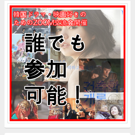
ン
サ
イ
ド
バ
ー
ウ
ィ
ジ
ェ
ッ
ト
エ
リ
ア