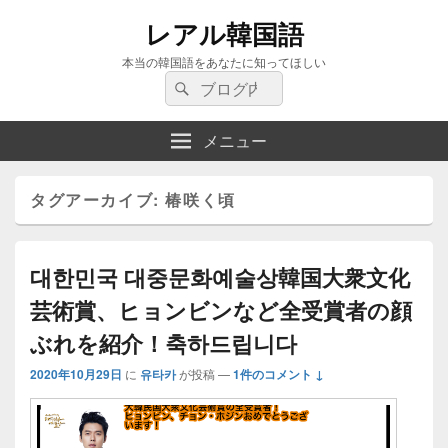
レアル韓国語
本当の韓国語をあなたに知ってほしい
検
検
索:
索
メニュー
タグアーカイブ:
椿咲く頃
대한민국 대중문화예술상韓国大衆文化
芸術賞、ヒョンビンなど全受賞者の顔
ぶれを紹介！축하드립니다
2020年10月29日
に
유타카
が投稿
—
1件のコメント ↓