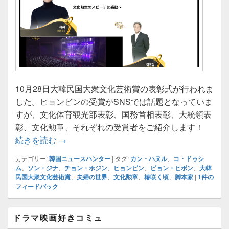
10月28日大韓民国大衆文化芸術賞の表彰式が行われま
した。ヒョンビンの受賞がSNSでは話題となっていま
すが、文化体育観光部表彰、国務首相表彰、大統領表
彰、文化勲章、それぞれの受賞者をご紹介します！
대한민국 대중문화예술상韓国大衆文化芸術賞
続きを読む
→
カテゴリー:
韓国ニュースハンター
|
タグ:
カン・ハヌル
、
コ・ドゥシ
ム
、
ソン・ジナ
、
チョン・ホジン
、
ヒョンビン
、
ビョン・ヒボン
、
大韓
民国大衆文化芸術賞
、
夫婦の世界
、
文化勲章
、
椿咲く頃
、
脚本家
|
1
件の
フィードバック
メ
ドラマ映画好きコミュ
イ