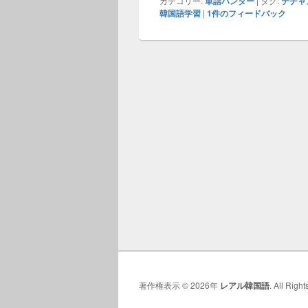
カテゴリー:
単語ハンター
|
タグ:
テチャ
韓国語学習
|
1
件のフィードバック
著作権表示 © 2026年
レアル韓国語
. All Righ