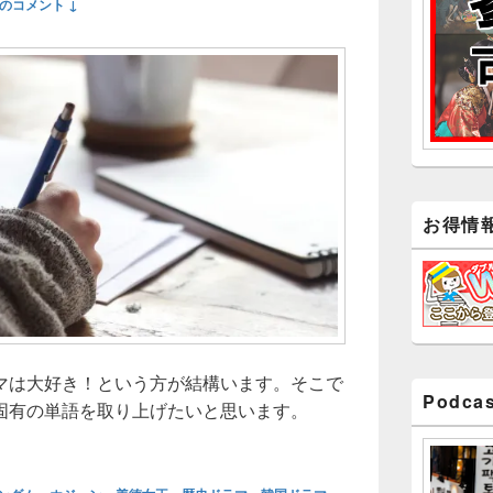
件のコメント ↓
ッ
ト
エ
リ
ア
お得情
マは大好き！という方が結構います。そこで
Podcas
固有の単語を取り上げたいと思います。
な人は必見！知っておいて損は無い単語