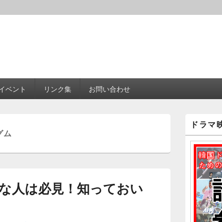
イベント
リンク集
お問い合わせ
メ
ドラマ
イ
グム
ン
サ
イ
ド
バ
ー
な人は必見！知っておい
ウ
ィ
ジ
ェ