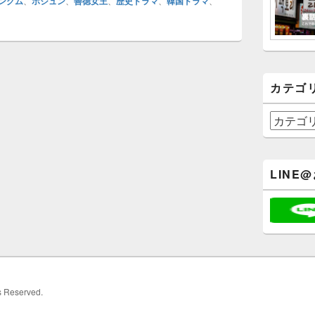
ングム
、
ホジュン
、
善徳女王
、
歴史ドラマ
、
韓国ドラマ
、
カテゴ
カ
テ
ゴ
リ
LINE
ー
ts Reserved.