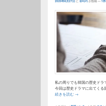
2020年8月27日
に
유타카
が投稿
—
1
私の周りでも韓国の歴史ドラ
今回は歴史ドラマに出てくる
歴史ドラマが好き
続きを読む
→