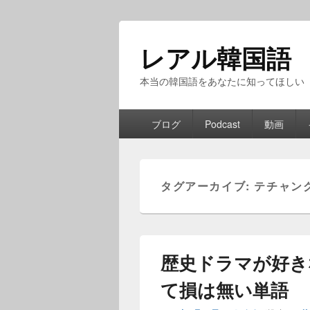
レアル韓国語
本当の韓国語をあなたに知ってほしい
メ
ブログ
Podcast
動画
イ
ン
メ
ニ
タグアーカイブ:
テチャン
ュ
ー
歴史ドラマが好き
て損は無い単語