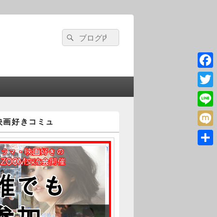
検
検
索:
索
Face
Twitte
Line
映画好きコミュ
Mixi
共
有