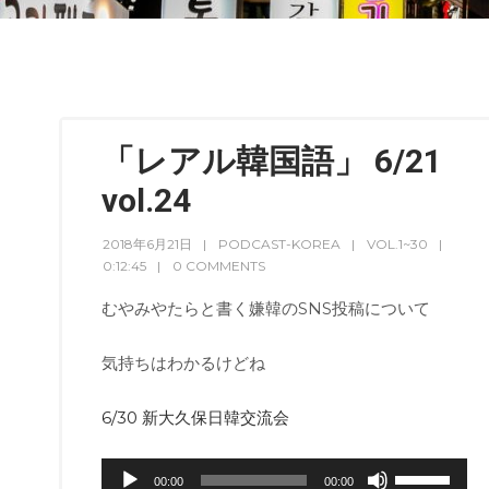
「レアル韓国語」 6/21
vol.24
2018年6月21日
PODCAST-KOREA
VOL.1~30
0:12:45
0 COMMENTS
むやみやたらと書く嫌韓のSNS投稿について
気持ちはわかるけどね
6/30 新大久保日韓交流会
音
ボ
00:00
00:00