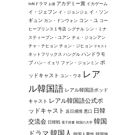
アカデミー賞
tvNドラマ
イカゲーム
お酒
イ・ジェフン
イ・ソン
イ・ジョンジェ
ギュン
コン・ユ
カン・ドンウォン
コー
ヒープリンス１号店
シグナル
シン・ミナ
スティーブン・ユアン
チェ・ジョンアン
チャ・テヒョン
チョン・ジヒョン
テキスト
ハンドラモ
ネットフリックス
ハングル
ポ
ブ
ハン・イェリ
ファン・ジョンミン
レア
ッドキャスト
ユン・ウネ
ル韓国語
レアル韓国語ポッド
レアル韓国語公式ポ
キャスト
ッドキャスト
日韓
反日感情
悪口
韓国
交流会
日韓戦
電子辞書
韓国の大学
韓国人
ドラマ
韓国人男性
韓国旅