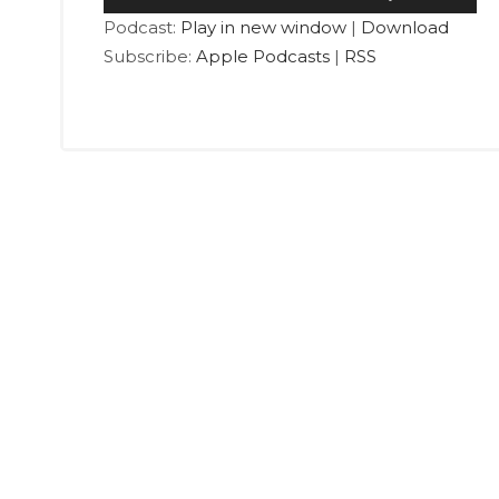
声
リ
Podcast:
Play in new window
|
Download
プ
ュ
Subscribe:
Apple Podcasts
|
RSS
レ
ー
ー
ム
ヤ
調
ー
節
に
は
上
下
矢
印
キ
ー
を
使
っ
て