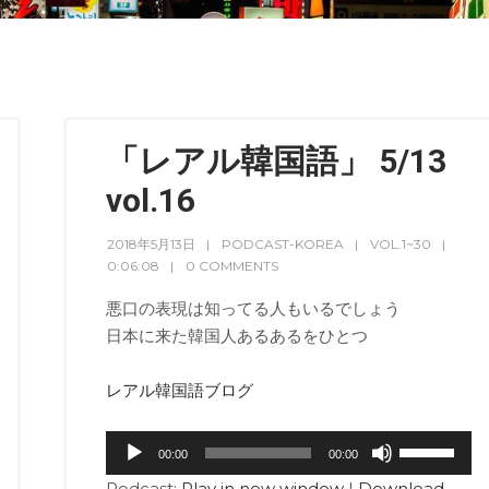
「レアル韓国語」 5/13
vol.16
2018年5月13日
PODCAST-KOREA
VOL.1~30
0:06:08
0 COMMENTS
悪口の表現は知ってる人もいるでしょう
日本に来た韓国人あるあるをひとつ
レアル韓国語ブログ
音
ボ
00:00
00:00
声
リ
Podcast:
Play in new window
|
Download