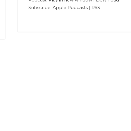
プ
ュ
Subscribe:
Apple Podcasts
|
RSS
レ
ー
ー
ム
ヤ
調
ー
節
に
は
上
下
矢
印
キ
ー
を
使
っ
て
く