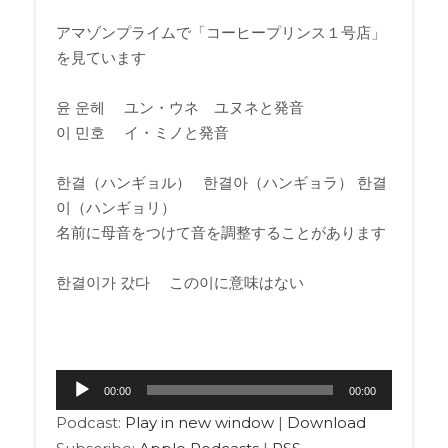
アマゾンプライムで「コーヒープリンス１号店」
を見ています
윤 운헤 ユン・ウネ ユヌネと発音
이 민호 イ・ミノと発音
한결（ハンギョル） 한결아（ハンギョラ） 한결
이（ハンギョリ）
名前に母音をつけて音を調整することがあります
한결이가 갔다 この이に意味はない
音
00:00
00:00
声
Podcast:
Play in new window
|
Download
プ