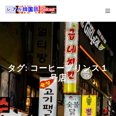
タグ:
コーヒープリンス１
号店