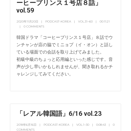
ーヒープリンス１号店８話」
vol.59
2020年11月20日
PODCAST-KOREA
VOL.31~60
00:11:21
0 COMMENTS
韓国ドラマ「コーヒープリンス１号店」８話でウ
ンチャンが店の脇でミニョプ（イ・オン）と話し
ている場面での会話を取り上げてみました。
初級中級のちょっと応用編といった感じです。音
声が少し早いかもしれませんが、聞き取れるかチ
ャレンジしてみてください。
「レアル韓国語」6/16 vol.23
2018年6月16日
PODCAST-KOREA
VOL.1~30
0:08:43
0
COMMENTS