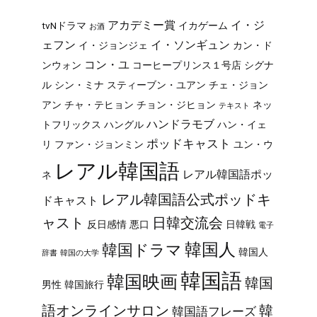
アカデミー賞
イ・ジ
tvNドラマ
イカゲーム
お酒
ェフン
イ・ソンギュン
イ・ジョンジェ
カン・ド
コン・ユ
ンウォン
コーヒープリンス１号店
シグナ
ル
シン・ミナ
スティーブン・ユアン
チェ・ジョン
アン
チャ・テヒョン
チョン・ジヒョン
ネッ
テキスト
ハンドラモブ
トフリックス
ハングル
ハン・イェ
ポッドキャスト
リ
ファン・ジョンミン
ユン・ウ
レアル韓国語
レアル韓国語ポッ
ネ
レアル韓国語公式ポッドキ
ドキャスト
ャスト
日韓交流会
反日感情
悪口
日韓戦
電子
韓国人
韓国ドラマ
韓国人
辞書
韓国の大学
韓国語
韓国映画
韓国
男性
韓国旅行
韓
語オンラインサロン
韓国語フレーズ